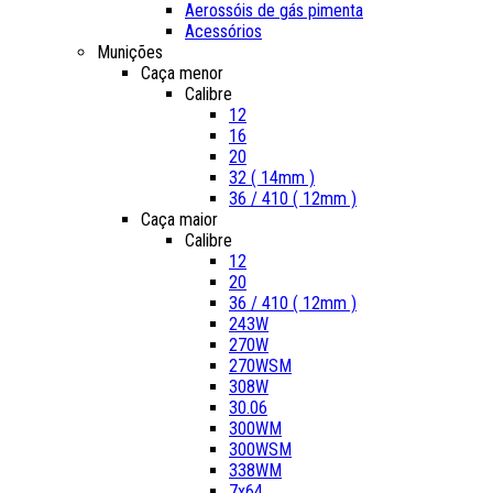
Aerossóis de gás pimenta
Acessórios
Munições
Caça menor
Calibre
12
16
20
32 ( 14mm )
36 / 410 ( 12mm )
Caça maior
Calibre
12
20
36 / 410 ( 12mm )
243W
270W
270WSM
308W
30.06
300WM
300WSM
338WM
7x64