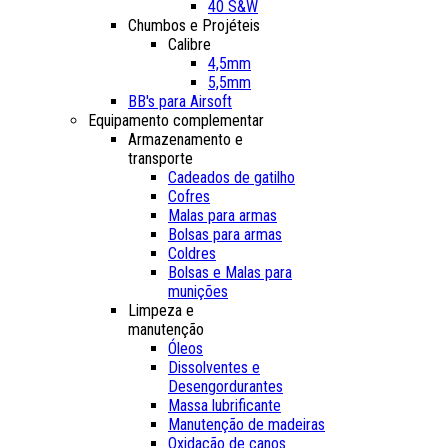
40 S&W
Chumbos e Projéteis
Calibre
4,5mm
5,5mm
BB's para Airsoft
Equipamento complementar
Armazenamento e
transporte
Cadeados de gatilho
Cofres
Malas para armas
Bolsas para armas
Coldres
Bolsas e Malas para
munições
Limpeza e
manutenção
Óleos
Dissolventes e
Desengordurantes
Massa lubrificante
Manutenção de madeiras
Oxidação de canos