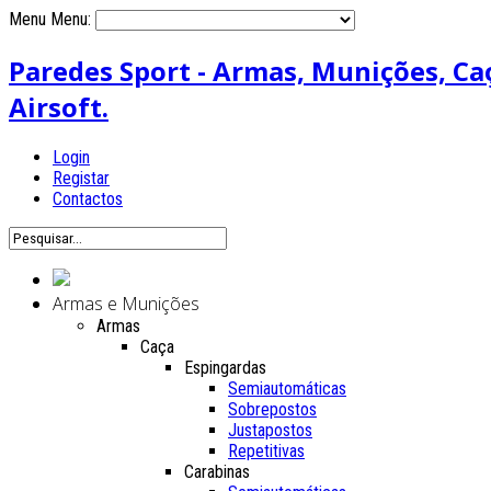
Menu
Menu:
Paredes Sport - Armas, Munições, Caça
Airsoft.
Login
Registar
Contactos
Armas e Munições
Armas
Caça
Espingardas
Semiautomáticas
Sobrepostos
Justapostos
Repetitivas
Carabinas