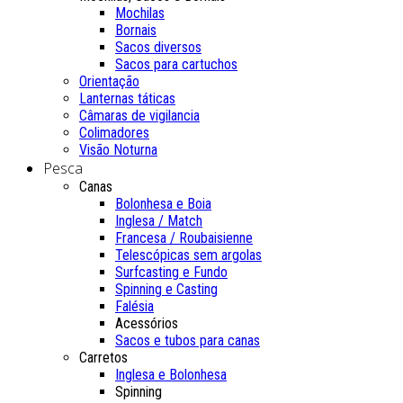
Mochilas
Bornais
Sacos diversos
Sacos para cartuchos
Orientação
Lanternas táticas
Câmaras de vigilancia
Colimadores
Visão Noturna
Pesca
Canas
Bolonhesa e Boia
Inglesa / Match
Francesa / Roubaisienne
Telescópicas sem argolas
Surfcasting e Fundo
Spinning e Casting
Falésia
Acessórios
Sacos e tubos para canas
Carretos
Inglesa e Bolonhesa
Spinning