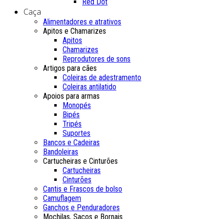
Red Dot
Caça
Alimentadores e atrativos
Apitos e Chamarizes
Apitos
Chamarizes
Reprodutores de sons
Artigos para cães
Coleiras de adestramento
Coleiras antilatido
Apoios para armas
Monopés
Bipés
Tripés
Suportes
Bancos e Cadeiras
Bandoleiras
Cartucheiras e Cinturões
Cartucheiras
Cinturões
Cantis e Frascos de bolso
Camuflagem
Ganchos e Penduradores
Mochilas, Sacos e Bornais