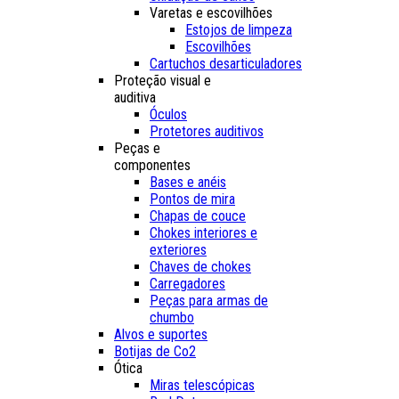
Varetas e escovilhões
Estojos de limpeza
Escovilhões
Cartuchos desarticuladores
Proteção visual e
auditiva
Óculos
Protetores auditivos
Peças e
componentes
Bases e anéis
Pontos de mira
Chapas de couce
Chokes interiores e
exteriores
Chaves de chokes
Carregadores
Peças para armas de
chumbo
Alvos e suportes
Botijas de Co2
Ótica
Miras telescópicas