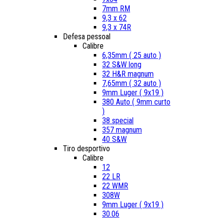
7mm RM
9,3 x 62
9,3 x 74R
Defesa pessoal
Calibre
6,35mm ( 25 auto )
32 S&W long
32 H&R magnum
7,65mm ( 32 auto )
9mm Luger ( 9x19 )
380 Auto ( 9mm curto
)
38 special
357 magnum
40 S&W
Tiro desportivo
Calibre
12
22 LR
22 WMR
308W
9mm Luger ( 9x19 )
30.06