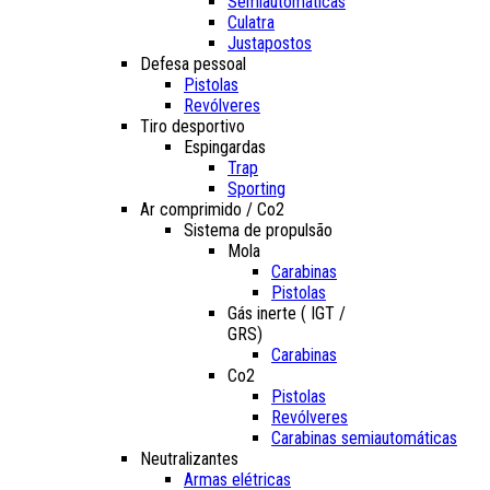
Semiautomáticas
Culatra
Justapostos
Defesa pessoal
Pistolas
Revólveres
Tiro desportivo
Espingardas
Trap
Sporting
Ar comprimido / Co2
Sistema de propulsão
Mola
Carabinas
Pistolas
Gás inerte ( IGT /
GRS)
Carabinas
Co2
Pistolas
Revólveres
Carabinas semiautomáticas
Neutralizantes
Armas elétricas