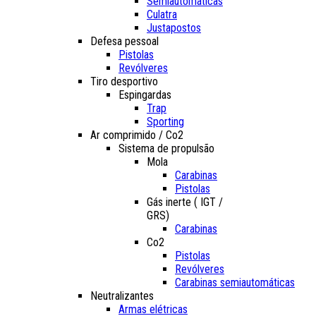
Semiautomáticas
Culatra
Justapostos
Defesa pessoal
Pistolas
Revólveres
Tiro desportivo
Espingardas
Trap
Sporting
Ar comprimido / Co2
Sistema de propulsão
Mola
Carabinas
Pistolas
Gás inerte ( IGT /
GRS)
Carabinas
Co2
Pistolas
Revólveres
Carabinas semiautomáticas
Neutralizantes
Armas elétricas