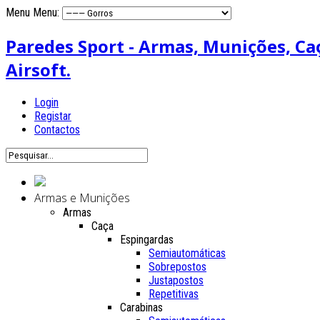
Menu
Menu:
Paredes Sport - Armas, Munições, Caça
Airsoft.
Login
Registar
Contactos
Armas e Munições
Armas
Caça
Espingardas
Semiautomáticas
Sobrepostos
Justapostos
Repetitivas
Carabinas