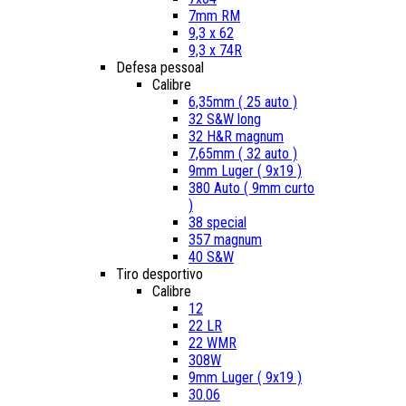
7mm RM
9,3 x 62
9,3 x 74R
Defesa pessoal
Calibre
6,35mm ( 25 auto )
32 S&W long
32 H&R magnum
7,65mm ( 32 auto )
9mm Luger ( 9x19 )
380 Auto ( 9mm curto
)
38 special
357 magnum
40 S&W
Tiro desportivo
Calibre
12
22 LR
22 WMR
308W
9mm Luger ( 9x19 )
30.06