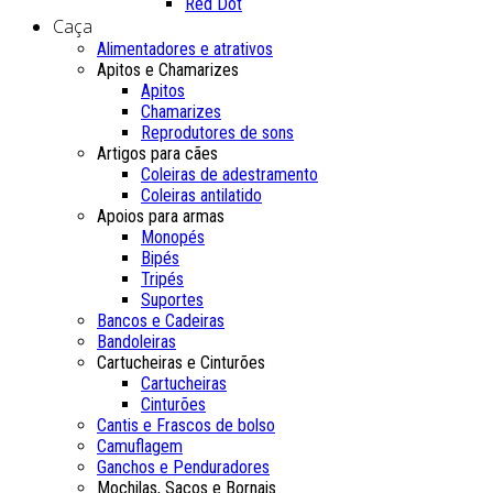
Red Dot
Caça
Alimentadores e atrativos
Apitos e Chamarizes
Apitos
Chamarizes
Reprodutores de sons
Artigos para cães
Coleiras de adestramento
Coleiras antilatido
Apoios para armas
Monopés
Bipés
Tripés
Suportes
Bancos e Cadeiras
Bandoleiras
Cartucheiras e Cinturões
Cartucheiras
Cinturões
Cantis e Frascos de bolso
Camuflagem
Ganchos e Penduradores
Mochilas, Sacos e Bornais