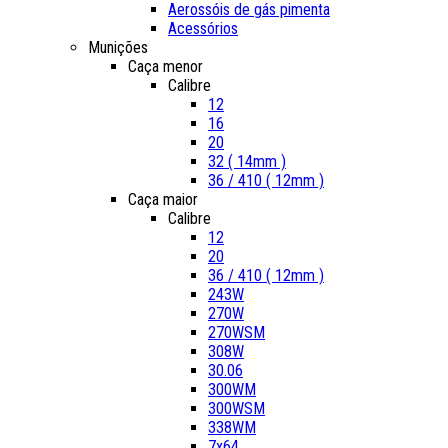
Aerossóis de gás pimenta
Acessórios
Munições
Caça menor
Calibre
12
16
20
32 ( 14mm )
36 / 410 ( 12mm )
Caça maior
Calibre
12
20
36 / 410 ( 12mm )
243W
270W
270WSM
308W
30.06
300WM
300WSM
338WM
7x64