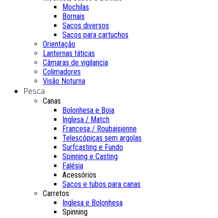
Mochilas
Bornais
Sacos diversos
Sacos para cartuchos
Orientação
Lanternas táticas
Câmaras de vigilancia
Colimadores
Visão Noturna
Pesca
Canas
Bolonhesa e Boia
Inglesa / Match
Francesa / Roubaisienne
Telescópicas sem argolas
Surfcasting e Fundo
Spinning e Casting
Falésia
Acessórios
Sacos e tubos para canas
Carretos
Inglesa e Bolonhesa
Spinning