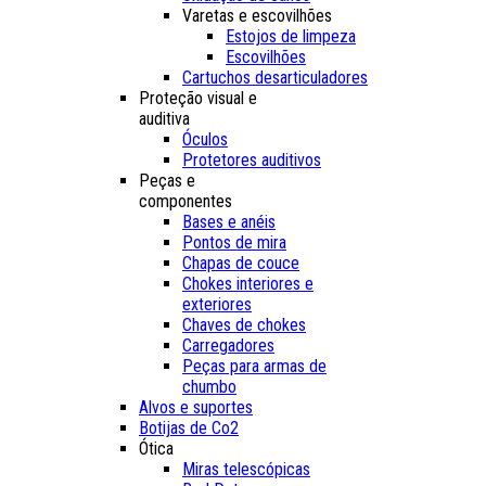
Varetas e escovilhões
Estojos de limpeza
Escovilhões
Cartuchos desarticuladores
Proteção visual e
auditiva
Óculos
Protetores auditivos
Peças e
componentes
Bases e anéis
Pontos de mira
Chapas de couce
Chokes interiores e
exteriores
Chaves de chokes
Carregadores
Peças para armas de
chumbo
Alvos e suportes
Botijas de Co2
Ótica
Miras telescópicas