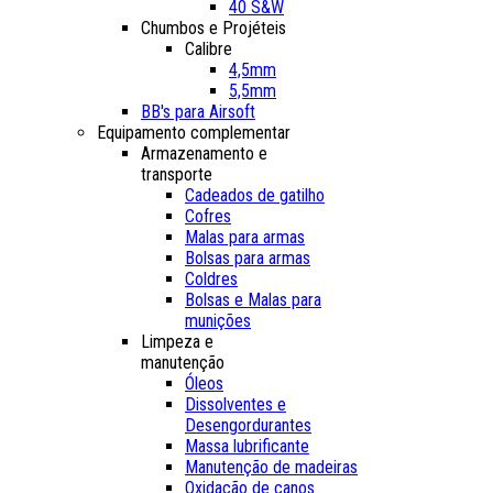
40 S&W
Chumbos e Projéteis
Calibre
4,5mm
5,5mm
BB's para Airsoft
Equipamento complementar
Armazenamento e
transporte
Cadeados de gatilho
Cofres
Malas para armas
Bolsas para armas
Coldres
Bolsas e Malas para
munições
Limpeza e
manutenção
Óleos
Dissolventes e
Desengordurantes
Massa lubrificante
Manutenção de madeiras
Oxidação de canos