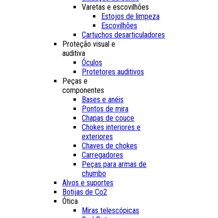
Varetas e escovilhões
Estojos de limpeza
Escovilhões
Cartuchos desarticuladores
Proteção visual e
auditiva
Óculos
Protetores auditivos
Peças e
componentes
Bases e anéis
Pontos de mira
Chapas de couce
Chokes interiores e
exteriores
Chaves de chokes
Carregadores
Peças para armas de
chumbo
Alvos e suportes
Botijas de Co2
Ótica
Miras telescópicas