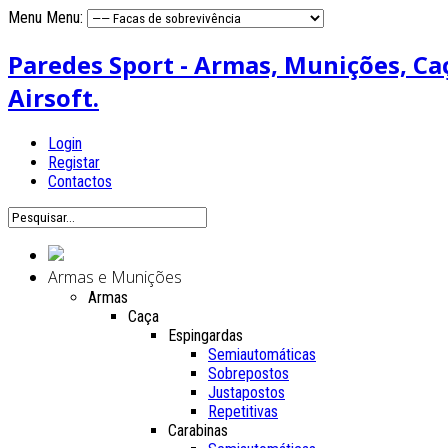
Menu
Menu:
Paredes Sport - Armas, Munições, Caça
Airsoft.
Login
Registar
Contactos
Armas e Munições
Armas
Caça
Espingardas
Semiautomáticas
Sobrepostos
Justapostos
Repetitivas
Carabinas