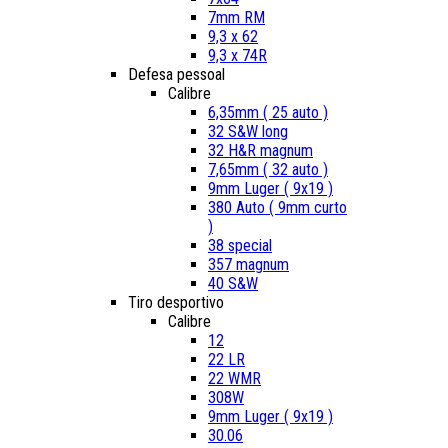
7mm RM
9,3 x 62
9,3 x 74R
Defesa pessoal
Calibre
6,35mm ( 25 auto )
32 S&W long
32 H&R magnum
7,65mm ( 32 auto )
9mm Luger ( 9x19 )
380 Auto ( 9mm curto
)
38 special
357 magnum
40 S&W
Tiro desportivo
Calibre
12
22 LR
22 WMR
308W
9mm Luger ( 9x19 )
30.06