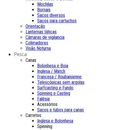
Mochilas
Bornais
Sacos diversos
Sacos para cartuchos
Orientação
Lanternas táticas
Câmaras de vigilancia
Colimadores
Visão Noturna
Pesca
Canas
Bolonhesa e Boia
Inglesa / Match
Francesa / Roubaisienne
Telescópicas sem argolas
Surfcasting e Fundo
Spinning e Casting
Falésia
Acessórios
Sacos e tubos para canas
Carretos
Inglesa e Bolonhesa
Spinning