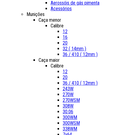
Aerossóis de gás pimenta
Acessórios
Munições
Caça menor
Calibre
12
16
20
32 ( 14mm )
36 / 410 ( 12mm )
Caça maior
Calibre
12
20
36 / 410 ( 12mm )
243W
270W
270WSM
308W
30.06
300WM
300WSM
338WM
7x64