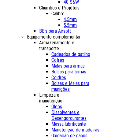
40 S&W
Chumbos e Projéteis
Calibre
4,5mm
5,5mm
BB's para Airsoft
Equipamento complementar
Armazenamento e
transporte
Cadeados de gatilho
Cofres
Malas para armas
Bolsas para armas
Coldres
Bolsas e Malas para
munições
Limpeza e
manutenção
Óleos
Dissolventes e
Desengordurantes
Massa lubrificante
Manutenção de madeiras
Oxidação de canos