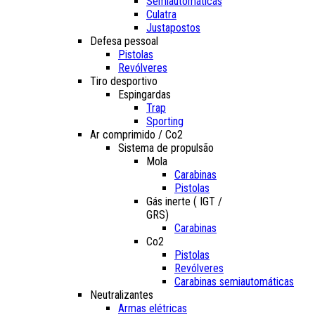
Semiautomáticas
Culatra
Justapostos
Defesa pessoal
Pistolas
Revólveres
Tiro desportivo
Espingardas
Trap
Sporting
Ar comprimido / Co2
Sistema de propulsão
Mola
Carabinas
Pistolas
Gás inerte ( IGT /
GRS)
Carabinas
Co2
Pistolas
Revólveres
Carabinas semiautomáticas
Neutralizantes
Armas elétricas