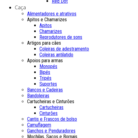
Red Dot
Caça
Alimentadores e atrativos
Apitos e Chamarizes
Apitos
Chamarizes
Reprodutores de sons
Artigos para cães
Coleiras de adestramento
Coleiras antilatido
Apoios para armas
Monopés
Bipés
Tripés
Suportes
Bancos e Cadeiras
Bandoleiras
Cartucheiras e Cinturões
Cartucheiras
Cinturões
Cantis e Frascos de bolso
Camuflagem
Ganchos e Penduradores
Mochilas, Sacos e Bornais