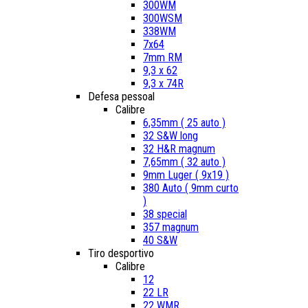
300WM
300WSM
338WM
7x64
7mm RM
9,3 x 62
9,3 x 74R
Defesa pessoal
Calibre
6,35mm ( 25 auto )
32 S&W long
32 H&R magnum
7,65mm ( 32 auto )
9mm Luger ( 9x19 )
380 Auto ( 9mm curto
)
38 special
357 magnum
40 S&W
Tiro desportivo
Calibre
12
22 LR
22 WMR