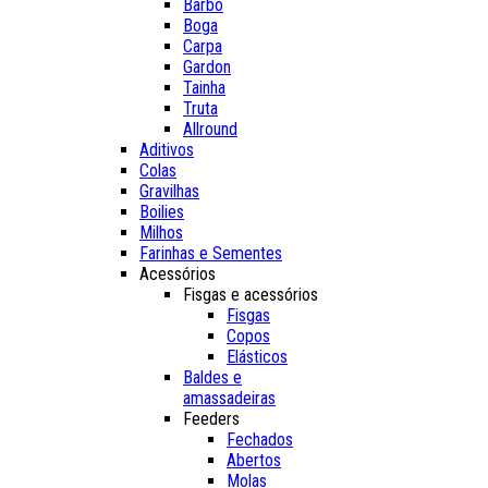
Barbo
Boga
Carpa
Gardon
Tainha
Truta
Allround
Aditivos
Colas
Gravilhas
Boilies
Milhos
Farinhas e Sementes
Acessórios
Fisgas e acessórios
Fisgas
Copos
Elásticos
Baldes e
amassadeiras
Feeders
Fechados
Abertos
Molas