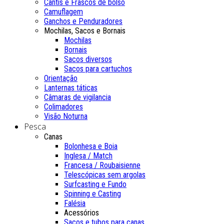
Cantis e Frascos de bolso
Camuflagem
Ganchos e Penduradores
Mochilas, Sacos e Bornais
Mochilas
Bornais
Sacos diversos
Sacos para cartuchos
Orientação
Lanternas táticas
Câmaras de vigilancia
Colimadores
Visão Noturna
Pesca
Canas
Bolonhesa e Boia
Inglesa / Match
Francesa / Roubaisienne
Telescópicas sem argolas
Surfcasting e Fundo
Spinning e Casting
Falésia
Acessórios
Sacos e tubos para canas