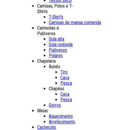
Tempo seco
Camisas, Polos e T-
Shirts
T-Shirt's
Camisas de manga comprida
Camisolas e
Pulôveres
Gola alta
Gola redonda
Pulôveres
Polares
Chapelaria
Bonés
Tiro
Caça
Pesca
Chapéus
Caça
Pesca
Gorros
Meias
Aquecimento
Arrefecimento
Cachecóis