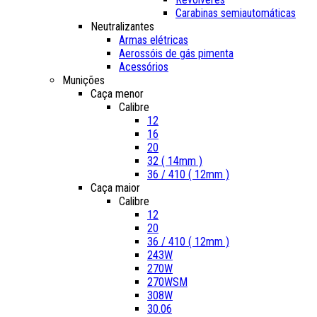
Carabinas semiautomáticas
Neutralizantes
Armas elétricas
Aerossóis de gás pimenta
Acessórios
Munições
Caça menor
Calibre
12
16
20
32 ( 14mm )
36 / 410 ( 12mm )
Caça maior
Calibre
12
20
36 / 410 ( 12mm )
243W
270W
270WSM
308W
30.06