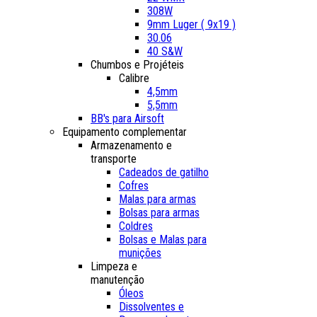
308W
9mm Luger ( 9x19 )
30.06
40 S&W
Chumbos e Projéteis
Calibre
4,5mm
5,5mm
BB's para Airsoft
Equipamento complementar
Armazenamento e
transporte
Cadeados de gatilho
Cofres
Malas para armas
Bolsas para armas
Coldres
Bolsas e Malas para
munições
Limpeza e
manutenção
Óleos
Dissolventes e