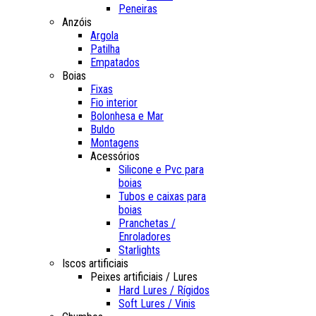
Peneiras
Anzóis
Argola
Patilha
Empatados
Boias
Fixas
Fio interior
Bolonhesa e Mar
Buldo
Montagens
Acessórios
Silicone e Pvc para
boias
Tubos e caixas para
boias
Pranchetas /
Enroladores
Starlights
Iscos artificiais
Peixes artificiais / Lures
Hard Lures / Rígidos
Soft Lures / Vinis