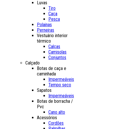
Luvas
Tiro
Caça
Pesca
Polainas
Perneiras
Vestuário interior
térmico
Calças
Camisolas
Conjuntos
Calçado
Botas de caça e
caminhada
Impermeáveis
Tempo seco
Sapatos
Impermeáveis
Botas de borracha /
Pvc
Cano alto
Acessórios
Cordões
Palmilhas