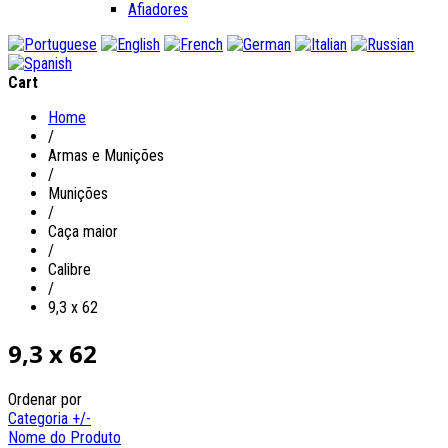
Afiadores
Cart
Home
/
Armas e Munições
/
Munições
/
Caça maior
/
Calibre
/
9,3 x 62
9,3 x 62
Ordenar por
Categoria +/-
Nome do Produto