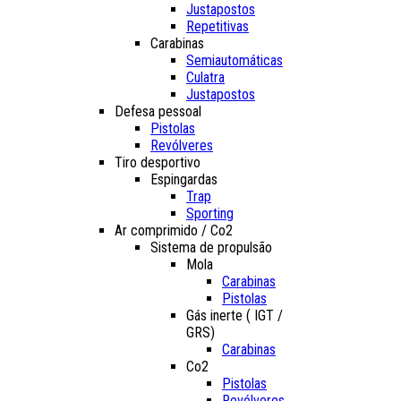
Justapostos
Repetitivas
Carabinas
Semiautomáticas
Culatra
Justapostos
Defesa pessoal
Pistolas
Revólveres
Tiro desportivo
Espingardas
Trap
Sporting
Ar comprimido / Co2
Sistema de propulsão
Mola
Carabinas
Pistolas
Gás inerte ( IGT /
GRS)
Carabinas
Co2
Pistolas
Revólveres